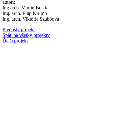
autori:
Ing.arch. Martin Bosík
Ing. arch. Filip Krump
Ing. arch. Viktória Szabóová
Predošlý projekt
Späť na všetky projekty
Ďalší projekt